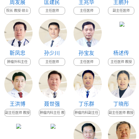
周发展
匡建民
王兆华
王鹏升
院长 教授 硕士
主任医师
主任医师
副主任医师
生导师
靳凤忠
孙少川
孙宝友
杨述传
肿瘤外科主任
主任医师
主任医师
主任医师 教授
王洪博
聂世强
丁乐群
丁晓彤
副主任医师 教授
肿瘤内科主任 教
肿瘤内科副主任
副主任医师 教授
授